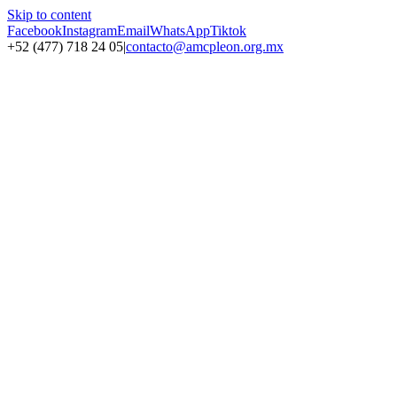
Skip to content
Facebook
Instagram
Email
WhatsApp
Tiktok
+52 (477) 718 24 05
|
contacto@amcpleon.org.mx