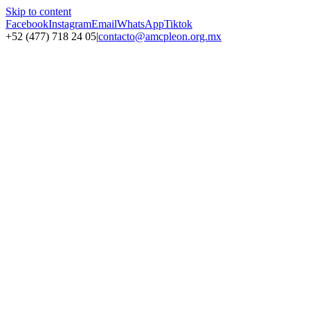
Skip to content
Facebook
Instagram
Email
WhatsApp
Tiktok
+52 (477) 718 24 05
|
contacto@amcpleon.org.mx