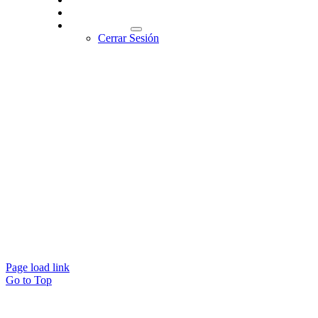
Contacto
Iniciar Sesión
Cerrar Sesión
Contacto
Blvd. Hermenegildo Bustos 1343
Valle del Moral C.P. 37178
León, Gto., México
Tel: 52 (477) 718 24 05
contacto@amcpleon.org.mx
© 2023 Copyright Creartibox |
Aviso de Privacidad
|
Desarrollado por:
Top Brand
Page load link
Go to Top